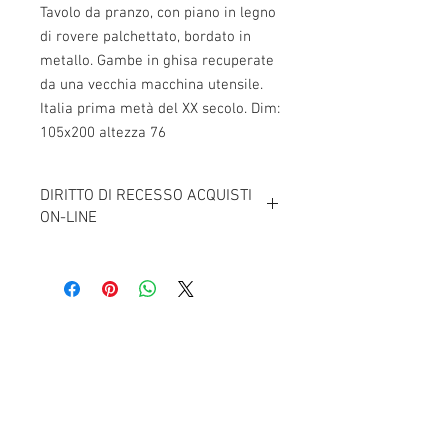
Tavolo da pranzo, con piano in legno 
di rovere palchettato, bordato in 
metallo. Gambe in ghisa recuperate 
da una vecchia macchina utensile. 
Italia prima metà del XX secolo. Dim: 
105x200 altezza 76
DIRITTO DI RECESSO ACQUISTI
ON-LINE
Diritto di Recesso Ai sensi dell'art. del
decreto legislativo 6 settembre 2005, n.
206, come modificato dal D.Leg. 21.02.14
n° 21 (il "Codice del Consumo"), hai diritto
a recedere dal contratto di acquisto per
qualsiasi motivo, senza necessità di
Contattaci
fornire spiegazioni e senza alcuna
Via Torino,
110 - 10094
penalità entro 14 giorni dal ricevimento
GIAVENO (TO)
del Prodotto acquistato.Per esercitare
Tel:
+393289840010
tale diritto, dovrai inviare a Michele