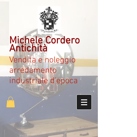
Michele Cordero
Antichità
Vendita e noleggio
arredamento
industriale d'epoca