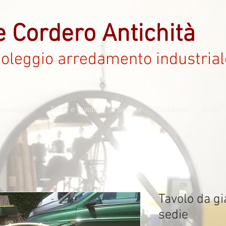
e Cordero Antichità
noleggio arredamento industrial
luninazione
Tavoli e Tavolini
Sedute
Giardino
Altro
Tavolo da gi
sedie