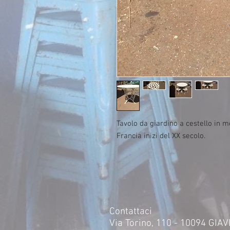
Tavolo da giardino a cestello in me
Francia inizi del XX secolo.
Contattaci
Via Torino, 110 - 10094 GIA