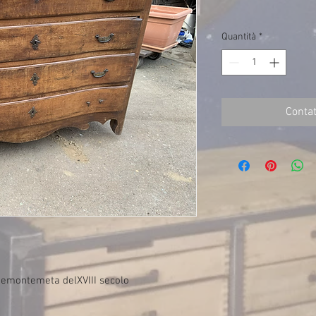
Quantità
*
Contat
iemontemeta delXVIII secolo 