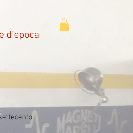
e d'epoca
Trasporti
Contact Us
settecento