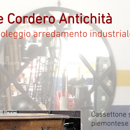
e Cordero Antichità
noleggio arredamento industrial
luninazione
Tavoli e Tavolini
Sedute
Giardino
Altro
Cassettone 
piemontese