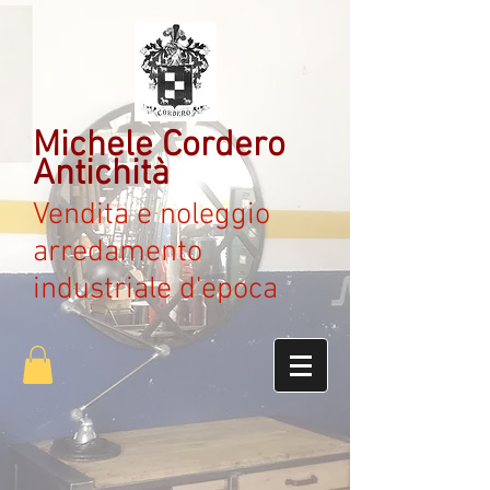
Michele Cordero
Antichità
Vendita e noleggio
arredamento
industriale d'epoca