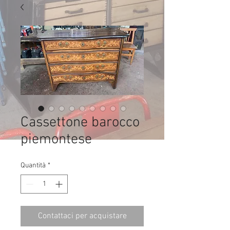
Cassettone barocco
piemontese
Quantità
*
Contattaci per acquistare