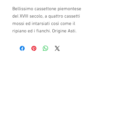
Bellissimo cassettone piemontese
del XVIII secolo, a quattro cassetti
mossi ed intarsiati così come il
ripiano ed i fianchi. Origine Asti.
Contattaci
Via Torino,
110 - 10094
GIAVENO (TO)
Tel:
+393289840010
+393355953417
+390119378546
info@corderoantichita.com